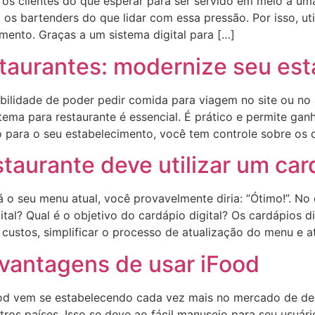
 os clientes do que esperar para ser servido em meio a u
 os bartenders do que lidar com essa pressão. Por isso, uti
ento. Graças a um sistema digital para […]
staurantes: modernize seu es
sibilidade de poder pedir comida para viagem no site ou no
istema para restaurante é essencial. É prático e permite ga
co para o seu estabelecimento, você tem controle sobre os
taurante deve utilizar um card
o seu menu atual, você provavelmente diria: “Ótimo!”. No e
al? Qual é o objetivo do cardápio digital? Os cardápios dig
custos, simplificar o processo de atualização do menu e at
vantagens de usar iFood
od vem se estabelecendo cada vez mais no mercado de deli
os países. Isso se deve ao fácil manuseio para seu usuário