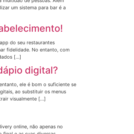
ma multidão de pessoas. Além
lizar um sistema para bar é a
tabelecimento!
 app do seu restaurantes
nhar fidelidade. No entanto, com
 dados […]
ápio digital?
ntanto, ele é bom o suficiente se
itais, ao substituir os menus
rair visualmente […]
very online, não apenas no
 final e as suas diversas