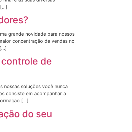
 […]
dores?
uma grande novidade para nossos
 maior concentração de vendas no
 […]
controle de
as nossas soluções você nunca
tos consiste em acompanhar a
nformação […]
ração do seu