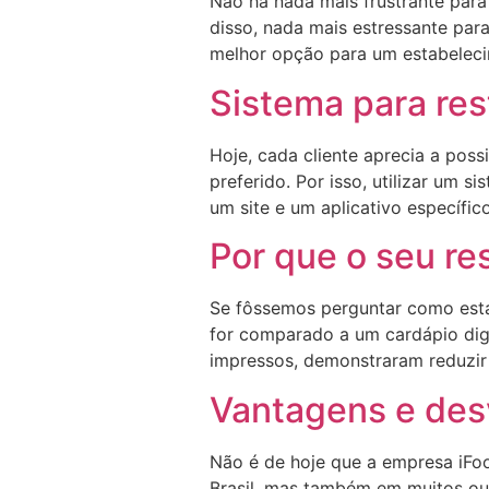
Não há nada mais frustrante para
disso, nada mais estressante para
melhor opção para um estabelecim
Sistema para re
Hoje, cada cliente aprecia a pos
preferido. Por isso, utilizar um s
um site e um aplicativo específi
Por que o seu res
Se fôssemos perguntar como está 
for comparado a um cardápio digit
impressos, demonstraram reduzir 
Vantagens e des
Não é de hoje que a empresa iFo
Brasil, mas também em muitos outr