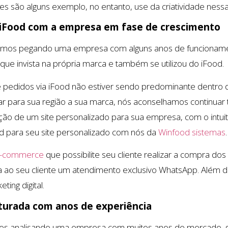
es são alguns exemplo, no entanto, use da criatividade nessa
 iFood com a empresa em fase de crescimento
amos pegando uma empresa com alguns anos de funcionamen
 que invista na própria marca e também se utilizou do iFood.
 pedidos via iFood não estiver sendo predominante dentro 
ar para sua região a sua marca, nós aconselhamos continuar
iação de um site personalizado para sua empresa, com o intui
od para seu site personalizado com nós da
Winfood sistemas
.
 e-commerce
que possibilite seu cliente realizar a compra dos
a ao seu cliente um atendimento exclusivo WhatsApp. Além 
ting digital.
turada com anos de experiência
os analisando uma empresa com muitos anos de mercado, 