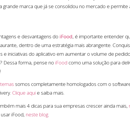
 grande marca que já se consolidou no mercado e permite a
vantagens e desvantagens do
iFood
, é importante entender q
taurante, dentro de uma estratégia mais abrangente. Conquist
e iniciativas do aplicativo em aumentar o volume de pedid
to? Dessa forma, pense no
iFood
como uma solução para deliv
!
stemas
somos completamente homologados com o software iF
ivery.
Clique aqui
e saiba mais.
também mais 4 dicas para sua empresas crescer ainda mais,
 usar iFood,
neste blog
.