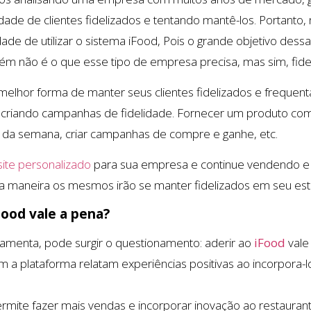
ade de clientes fidelizados e tentando mantê-los. Portanto,
de de utilizar o sistema iFood, Pois o grande objetivo dessa
m não é o que esse tipo de empresa precisa, mas sim, fideli
melhor forma de manter seus clientes fidelizados e freque
 criando campanhas de fidelidade. Fornecer um produto co
o da semana, criar campanhas de compre e ganhe, etc.
site personalizado
para sua empresa e continue vendendo e i
sa maneira os mesmos irão se manter fidelizados em seu es
iFood vale a pena?
rramenta, pode surgir o questionamento: aderir ao
iFood
vale
a plataforma relatam experiências positivas ao incorpora-l
rmite fazer mais vendas e incorporar inovação ao restaurante