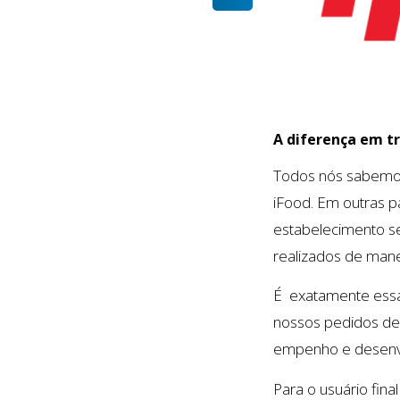
A diferença em t
Todos nós sabemos
iFood. Em outras pa
estabelecimento se
realizados de manei
É exatamente essa 
nossos pedidos den
empenho e desenvol
Para o usuário fin