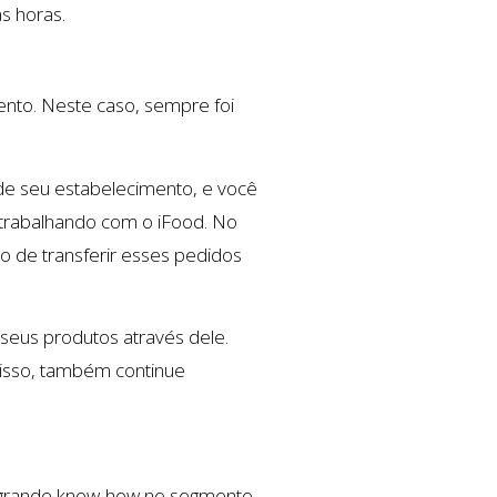
s horas.
to. Neste caso, sempre foi
de seu estabelecimento, e você
 trabalhando com o iFood. No
to de transferir esses pedidos
 seus produtos através dele.
disso, também continue
grande know-how no segmento,