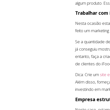
algum produto. Ess
Trabalhar com
Nesta ocasião est
feito um marketing
Se a quantidade de
já conseguiu mostr
entanto, faça a cr
de clientes do iFo
Dica: Crie um
site
Além disso, forneç
investindo em marke
Empresa estru
Neste caso, estam