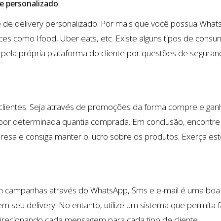
e personalizado
e de delivery personalizado. Por mais que você possua What
es como Ifood, Uber eats, etc. Existe alguns tipos de cons
pela própria plataforma do cliente por questões de seguran
 clientes. Seja através de promoções da forma compre e ganh
 por determinada quantia comprada. Em conclusão, encontr
esa e consiga manter o lucro sobre os produtos. Exerça est
 campanhas através do WhatsApp, Sms e e-mail é uma boa fo
 seu delivery. No entanto, utilize um sistema que permita fa
direcionando cada mensagem para cada tipo de cliente.