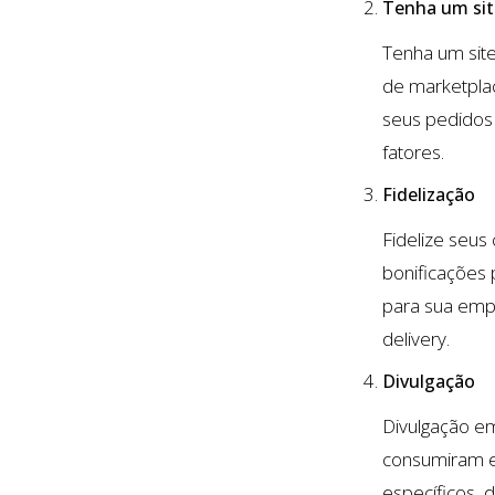
Tenha um sit
Tenha um sit
de marketplac
seus pedidos 
fatores.
Fidelização
Fidelize seus
bonificações
para sua empr
delivery.
Divulgação
Divulgação em
consumiram em
específicos, 