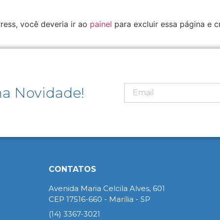
ess, você deveria ir ao
painel
para excluir essa página e c
a Novidade!
CONTATOS
Avenida Maria Celcila Alves, 601
CEP 17516-660 - Marília - SP
(14) 3367-3021